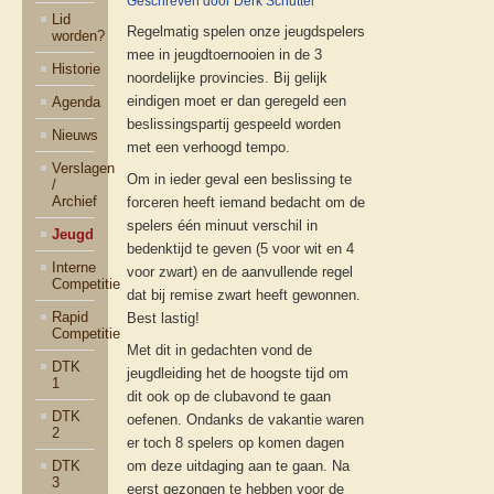
Geschreven door Derk Schuttel
Lid
Regelmatig spelen onze jeugdspelers
worden?
mee in jeugdtoernooien in de 3
Historie
noordelijke provincies. Bij gelijk
eindigen moet er dan geregeld een
Agenda
beslissingspartij gespeeld worden
Nieuws
met een verhoogd tempo.
Verslagen
Om in ieder geval een beslissing te
/
Archief
forceren heeft iemand bedacht om de
spelers één minuut verschil in
Jeugd
bedenktijd te geven (5 voor wit en 4
Interne
voor zwart) en de aanvullende regel
Competitie
dat bij remise zwart heeft gewonnen.
Rapid
Best lastig!
Competitie
Met dit in gedachten vond de
DTK
jeugdleiding het de hoogste tijd om
1
dit ook op de clubavond te gaan
DTK
oefenen. Ondanks de vakantie waren
2
er toch 8 spelers op komen dagen
DTK
om deze uitdaging aan te gaan. Na
3
eerst gezongen te hebben voor de