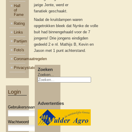
jarige Jente, werd er
Hall
of
fanatiek geschaakt.
Fame
Nadat de kruitdampen waren
Rating
opgetrokken bleek dat Nynke de volle
buit had binnengehaald voor de 7
Links
jongens! Drie jongens eindigden
Partijen
gedeeld 2 e nl. Mathijs B, Kevin en
Foto's
Jason met 1 punt achterstand.
Coronamaatregelen
Privacystatement
Zoeken
Zoeken...
Login
Advertenties
Gebruikersnaam
Wachtwoord