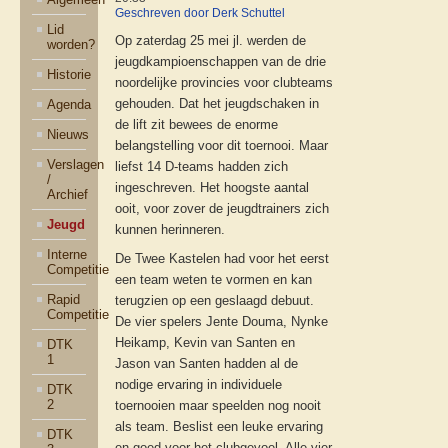
Geschreven door Derk Schuttel
Lid
Op zaterdag 25 mei jl. werden de
worden?
jeugdkampioenschappen van de drie
Historie
noordelijke provincies voor clubteams
gehouden. Dat het jeugdschaken in
Agenda
de lift zit bewees de enorme
Nieuws
belangstelling voor dit toernooi. Maar
Verslagen
liefst 14 D-teams hadden zich
/
ingeschreven. Het hoogste aantal
Archief
ooit, voor zover de jeugdtrainers zich
Jeugd
kunnen herinneren.
Interne
De Twee Kastelen had voor het eerst
Competitie
een team weten te vormen en kan
Rapid
terugzien op een geslaagd debuut.
Competitie
De vier spelers Jente Douma, Nynke
Heikamp, Kevin van Santen en
DTK
1
Jason van Santen hadden al de
nodige ervaring in individuele
DTK
2
toernooien maar speelden nog nooit
als team. Beslist een leuke ervaring
DTK
en goed voor het clubgevoel. Alle vier