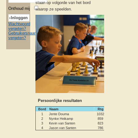
staan op volgorde van het bord
Onthoud mij
waarop ze speelden.
Wachtwoord
vergeten?
Gebruikersnaam
vergeten?
Persoonlijke resultaten
Bord
Naam
Rtg
1
2
3
4
5
6
1
Jente Douma
1032
0
1
1
1
0
1
2
Nynke Heikamp
859
½
1
1
0
½
1
3
Kevin van Santen
823
1
0
0
0
0
1
4
Jason van Santen
786
0
½
0
1
0
1