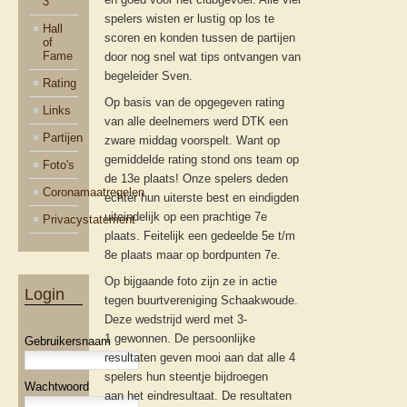
3
spelers wisten er lustig op los te
Hall
scoren en konden tussen de partijen
of
Fame
door nog snel wat tips ontvangen van
begeleider Sven.
Rating
Op basis van de opgegeven rating
Links
van alle deelnemers werd DTK een
Partijen
zware middag voorspelt. Want op
gemiddelde rating stond ons team op
Foto's
de 13e plaats! Onze spelers deden
Coronamaatregelen
echter hun uiterste best en eindigden
uiteindelijk op een prachtige 7e
Privacystatement
plaats. Feitelijk een gedeelde 5e t/m
8e plaats maar op bordpunten 7e.
Op bijgaande foto zijn ze in actie
Login
tegen buurtvereniging Schaakwoude.
Deze wedstrijd werd met 3-
1 gewonnen. De persoonlijke
Gebruikersnaam
resultaten geven mooi aan dat alle 4
spelers hun steentje bijdroegen
Wachtwoord
aan het eindresultaat. De resultaten