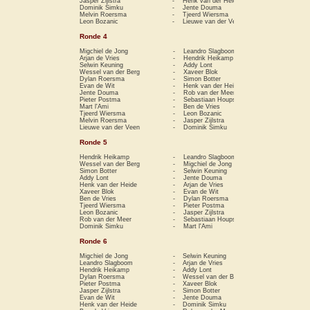
Jasper Zijlstra
-
Henk van der Heide
0−1
Dominik Simku
-
Jente Douma
0−1
Melvin Roersma
-
Tjeerd Wiersma
0−1
Leon Bozanic
-
Lieuwe van der Veen
1−0
Ronde 4
Migchiel de Jong
-
Leandro Slagboom
1−0
Arjan de Vries
-
Hendrik Heikamp
0−1
Selwin Keuning
-
Addy Lont
1−0
Wessel van der Berg
-
Xaveer Blok
1−0
Dylan Roersma
-
Simon Botter
0−1
Evan de Wit
-
Henk van der Heide
½−½
Jente Douma
-
Rob van der Meer
1−0
Pieter Postma
-
Sebastiaan Houpst
1−0
Mart l'Ami
-
Ben de Vries
0−1
Tjeerd Wiersma
-
Leon Bozanic
1−0
Melvin Roersma
-
Jasper Zijlstra
0−1
Lieuwe van der Veen
-
Dominik Simku
0−1
Ronde 5
Hendrik Heikamp
-
Leandro Slagboom
0−1
Wessel van der Berg
-
Migchiel de Jong
0−1
Simon Botter
-
Selwin Keuning
0−1
Addy Lont
-
Jente Douma
1−0
Henk van der Heide
-
Arjan de Vries
0−1
Xaveer Blok
-
Evan de Wit
1−0
Ben de Vries
-
Dylan Roersma
0−1
Tjeerd Wiersma
-
Pieter Postma
0−1
Leon Bozanic
-
Jasper Zijlstra
0−1
Rob van der Meer
-
Sebastiaan Houpst
1−0
Dominik Simku
-
Mart l'Ami
1−0
Ronde 6
Migchiel de Jong
-
Selwin Keuning
1−0
Leandro Slagboom
-
Arjan de Vries
1−0
Hendrik Heikamp
-
Addy Lont
½−½
Dylan Roersma
-
Wessel van der Berg
0−1
Pieter Postma
-
Xaveer Blok
0−1
Jasper Zijlstra
-
Simon Botter
½−½
Evan de Wit
-
Jente Douma
1−0
Henk van der Heide
-
Dominik Simku
1−0