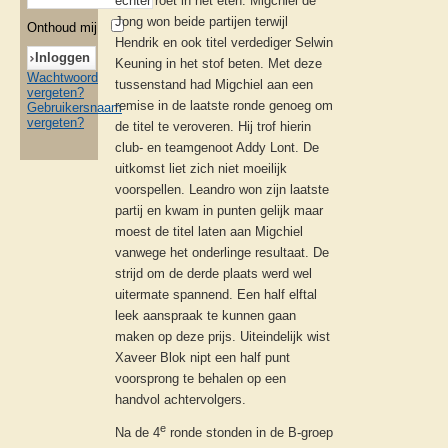
echter roet in het eten. Migchiel de
Jong won beide partijen terwijl
Onthoud mij
Hendrik en ook titel verdediger Selwin
Keuning in het stof beten. Met deze
Wachtwoord
tussenstand had Migchiel aan een
vergeten?
remise in de laatste ronde genoeg om
Gebruikersnaam
vergeten?
de titel te veroveren. Hij trof hierin
club- en teamgenoot Addy Lont. De
uitkomst liet zich niet moeilijk
voorspellen. Leandro won zijn laatste
partij en kwam in punten gelijk maar
moest de titel laten aan Migchiel
vanwege het onderlinge resultaat. De
strijd om de derde plaats werd wel
uitermate spannend. Een half elftal
leek aanspraak te kunnen gaan
maken op deze prijs. Uiteindelijk wist
Xaveer Blok nipt een half punt
voorsprong te behalen op een
handvol achtervolgers.
e
Na de 4
ronde stonden in de B-groep