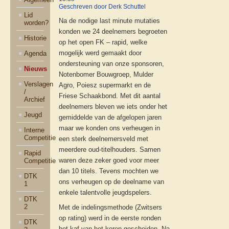
Geschreven door Derk Schuttel
Lid
Na de nodige last minute mutaties
worden?
konden we 24 deelnemers begroeten
Historie
op het open FK – rapid, welke
mogelijk werd gemaakt door
Agenda
ondersteuning van onze sponsoren,
Nieuws
Notenbomer Bouwgroep, Mulder
Verslagen
Agro, Poiesz supermarkt en de
/
Friese Schaakbond. Met dit aantal
Archief
deelnemers bleven we iets onder het
Jeugd
gemiddelde van de afgelopen jaren
maar we konden ons verheugen in
Interne
Competitie
een sterk deelnemersveld met
meerdere oud-titelhouders. Samen
Rapid
waren deze zeker goed voor meer
Competitie
dan 10 titels. Tevens mochten we
DTK
ons verheugen op de deelname van
1
enkele talentvolle jeugdspelers.
DTK
2
Met de indelingsmethode (Zwitsers
op rating) werd in de eerste ronden
DTK
het kaf van het koren gescheiden. Na