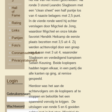
3
ronde 3 stond Leandro Slagboom met
Hall
een “clean sheet” een half puntje los
of
Fame
van 4 naaste belagers met 2,5 punt.
In de vierde ronde werd hij echter
Rating
verslagen door Migchiel de Jong,
Links
waardoor Migchiel en onze lokale
favoriet Hendrik Heikamp de eerste
Partijen
plaats bezetten met 3,5 uit 4. Zij
Foto's
werden achtervolgd door een groep
van 4 man met 3 uit 4, waaronder
Coronamaatregelen
Slagboom en verdedigend kampioen
Privacystatement
Selwin Keuning. Beide koplopers
hadden tegen elkaar, in een partij die
alle kanten op ging, al remise
gespeeld.
Login
Hierdoor was het aan de
achtervolgers om de koplopers af te
Gebruikersnaam
stoppen en beloofde het een
spannend vervolg te krijgen. De
Wachtwoord
uitslagen van ronde 5 en 6 gooiden