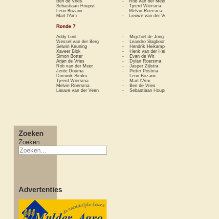
Ben de Vries
-
Rob van der Meer
0−1
Sebastiaan Houpst
-
Tjeerd Wiersma
1−0
Leon Bozanic
-
Melvin Roersma
1−0
Mart l'Ami
-
Lieuwe van der Veen
1−0
Ronde 7
Addy Lont
-
Migchiel de Jong
½−½
Wessel van der Berg
-
Leandro Slagboom
0−1
Selwin Keuning
-
Hendrik Heikamp
½−½
Xaveer Blok
-
Henk van der Heide
1−0
Simon Botter
-
Evan de Wit
1−0
Arjan de Vries
-
Dylan Roersma
½−½
Rob van der Meer
-
Jasper Zijlstra
0−1
Jente Douma
-
Pieter Postma
0−1
Dominik Simku
-
Leon Bozanic
0−1
Tjeerd Wiersma
-
Mart l'Ami
1−0
Melvin Roersma
-
Ben de Vries
1−0
Lieuwe van der Veen
-
Sebastiaan Houpst
0−1
Zoeken
Zoeken...
Advertenties