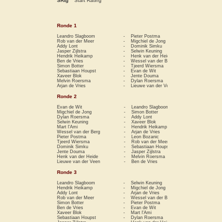
SRtg
Start Rating
Ronde 1
Leandro Slagboom
-
Pieter Postma
1−0
Rob van der Meer
-
Migchiel de Jong
0−1
Addy Lont
-
Dominik Simku
1−0
Jasper Zijlstra
-
Selwin Keuning
0−1
Hendrik Heikamp
-
Henk van der Heide
1−0
Ben de Vries
-
Wessel van der Berg
0−1
Simon Botter
-
Tjeerd Wiersma
1−0
Sebastiaan Houpst
-
Evan de Wit
0−1
Xaveer Blok
-
Jente Douma
1−0
Melvin Roersma
-
Dylan Roersma
0−1
Arjan de Vries
-
Lieuwe van der Veen
1−0
Ronde 2
Evan de Wit
-
Leandro Slagboom
0−1
Migchiel de Jong
-
Simon Botter
1−0
Dylan Roersma
-
Addy Lont
0−1
Selwin Keuning
-
Xaveer Blok
1−0
Mart l'Ami
-
Hendrik Heikamp
0−1
Wessel van der Berg
-
Arjan de Vries
0−1
Pieter Postma
-
Leon Bozanic
1−0
Tjeerd Wiersma
-
Rob van der Meer
0−1
Dominik Simku
-
Sebastiaan Houpst
0−1
Jente Douma
-
Jasper Zijlstra
½−½
Henk van der Heide
-
Melvin Roersma
1−0
Lieuwe van der Veen
-
Ben de Vries
0−1
Ronde 3
Leandro Slagboom
-
Selwin Keuning
1−0
Hendrik Heikamp
-
Migchiel de Jong
½−½
Addy Lont
-
Arjan de Vries
½−½
Rob van der Meer
-
Wessel van der Berg
0−1
Simon Botter
-
Pieter Postma
1−0
Ben de Vries
-
Evan de Wit
0−1
Xaveer Blok
-
Mart l'Ami
1−0
Sebastiaan Houpst
-
Dylan Roersma
0−1