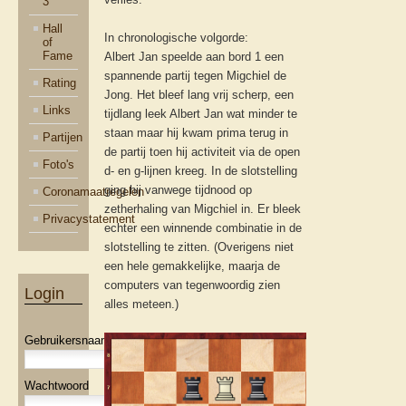
3
Hall
In chronologische volgorde:
of
Fame
Albert Jan speelde aan bord 1 een
spannende partij tegen Migchiel de
Rating
Jong. Het bleef lang vrij scherp, een
Links
tijdlang leek Albert Jan wat minder te
staan maar hij kwam prima terug in
Partijen
de partij toen hij activiteit via de open
Foto's
d- en g-lijnen kreeg. In de slotstelling
ging hij vanwege tijdnood op
Coronamaatregelen
zetherhaling van Migchiel in. Er bleek
Privacystatement
echter een winnende combinatie in de
slotstelling te zitten. (Overigens niet
een hele gemakkelijke, maarja de
computers van tegenwoordig zien
Login
alles meteen.)
Gebruikersnaam
Wachtwoord