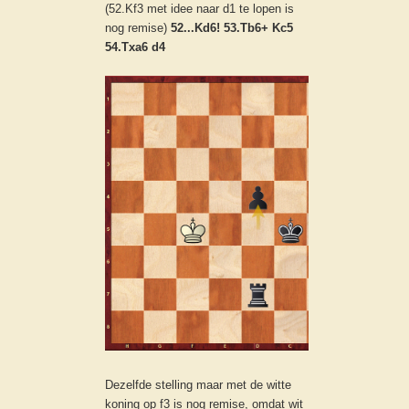
(52.Kf3 met idee naar d1 te lopen is
nog remise)
52...Kd6! 53.Tb6+ Kc5
54.Txa6 d4
Dezelfde stelling maar met de witte
koning op f3 is nog remise, omdat wit