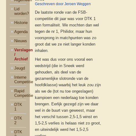
Geschreven door Jeroen Weggen
Lid
De laatste ronde van de FSB-
worden?
competitie dit jaar was voor DTK 1
Historie
een formaliteit. We mochten dan wel
tegen de nr 1, Philidor, maar hun
Agenda
voorsprong in matchpunten was zo
Nieuws
groot dat we ze niet langer konden
Verslagen
inhalen.
/
Archief
Het was dus voor ons vooral een
wedstrijd (die in Sneek werd
Jeugd
gehouden, als deel van de
Interne
gezamenlijke slotronde van de
Competitie
hoofdklasse) waarbij het leuk zou zijn
Rapid
als we de (tot nu toe ongeslagen)
Competitie
kampioen een nederlaag toe konden
brengen. Eerlijk gezegd zijn we daar
DTK
1
wel in de buurt van geweest, maar
het verschil tussen 2,5-1,5 winst en
DTK
2
1,5-2,5 verlies is helaas niet zo groot,
en uiteindelijk werd het 1,5-2,5
DTK
verlies.