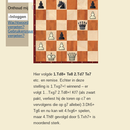
Onthoud mij
Wachtwoord
vergeten?
Gebruikersnaam
vergeten?
Hier volgde
1.Td8+ Te8 2.Td7 Te7
etc. en remise. Echter in deze
stelling is 1.Txg7+! winnend – er
volgt 1...Txg7 2.Td8+! Kf7 (als zwart
pakt, verliest hij de toren op c7 en
vervolgens die op g7 allebei) 3.Dh5+
Tg6 en nu kan wit 4.fxg6+ spelen,
maar 4.Th8! gevolgd door 5.Txh7+ is
moordend sterk.