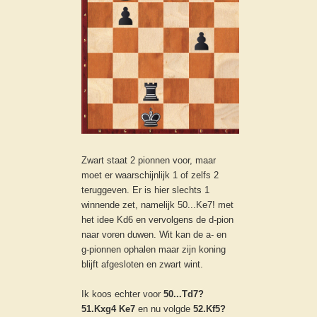
Zwart staat 2 pionnen voor, maar
moet er waarschijnlijk 1 of zelfs 2
teruggeven. Er is hier slechts 1
winnende zet, namelijk 50...Ke7! met
het idee Kd6 en vervolgens de d-pion
naar voren duwen. Wit kan de a- en
g-pionnen ophalen maar zijn koning
blijft afgesloten en zwart wint.
Ik koos echter voor
50...Td7?
51.Kxg4 Ke7
en nu volgde
52.Kf5?