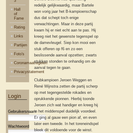
3
redelijk gelijkwaardig, maar Bartele
Hall
won vorig jaar het B-kampioenschap
of
dus dat schept toch enige
Fame
verwachtingen. Maar in deze partij
Rating
kwam hij er niet echt aan te pas. Hij
Links
kreeg niet het gewenste tegenspel op
de damevleugel. Siep kon mooi een
Partijen
stuk offeren op f6 en zo een
Foto's
beslissende aanval opzetten; zwarts
stukken stonden te onhandig om de
Coronamaatregelen
aanval tegen te gaan.
Privacystatement
Clubkampioen Jeroen Weggen en
René Wijnstra zetten de partij scherp
op met tegengestelde rokades en
Login
oprukkende pionnen. Hierbij toonde
Jeroen zich wat handiger en kreeg hij
in het middenspel duidelijk voordeel.
Gebruikersnaam
Er ging al gauw een pion af, en even
later een tweede. In het toreneindspel
Wachtwoord
bleek dit voldoende voor de winst.