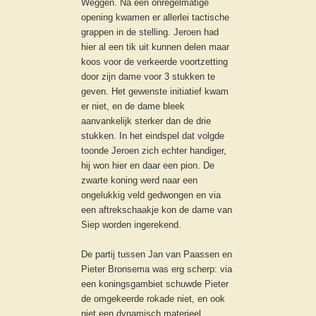
Weggen. Na een onregelmatige
opening kwamen er allerlei tactische
grappen in de stelling. Jeroen had
hier al een tik uit kunnen delen maar
koos voor de verkeerde voortzetting
door zijn dame voor 3 stukken te
geven. Het gewenste initiatief kwam
er niet, en de dame bleek
aanvankelijk sterker dan de drie
stukken. In het eindspel dat volgde
toonde Jeroen zich echter handiger,
hij won hier en daar een pion. De
zwarte koning werd naar een
ongelukkig veld gedwongen en via
een aftrekschaakje kon de dame van
Siep worden ingerekend.
De partij tussen Jan van Paassen en
Pieter Bronsema was erg scherp: via
een koningsgambiet schuwde Pieter
de omgekeerde rokade niet, en ook
niet een dynamisch materieel