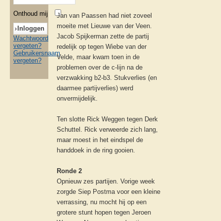
Onthoud mij
Jan van Paassen had niet zoveel
moeite met Lieuwe van der Veen.
Jacob Spijkerman zette de partij
Wachtwoord
vergeten?
redelijk op tegen Wiebe van der
Gebruikersnaam
Velde, maar kwam toen in de
vergeten?
problemen over de c-lijn na de
verzwakking b2-b3. Stukverlies (en
daarmee partijverlies) werd
onvermijdelijk.
Ten slotte Rick Weggen tegen Derk
Schuttel. Rick verweerde zich lang,
maar moest in het eindspel de
handdoek in de ring gooien.
Ronde 2
Opnieuw zes partijen. Vorige week
zorgde Siep Postma voor een kleine
verrassing, nu mocht hij op een
grotere stunt hopen tegen Jeroen