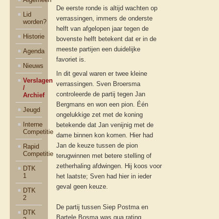
De eerste ronde is altijd wachten op
Lid
verrassingen, immers de onderste
worden?
helft van afgelopen jaar tegen de
Historie
bovenste helft betekent dat er in de
meeste partijen een duidelijke
Agenda
favoriet is.
Nieuws
In dit geval waren er twee kleine
Verslagen
verrassingen. Sven Broersma
/
controleerde de partij tegen Jan
Archief
Bergmans en won een pion. Één
Jeugd
ongelukkige zet met de koning
Interne
betekende dat Jan venijnig met de
Competitie
dame binnen kon komen. Hier had
Jan de keuze tussen de pion
Rapid
Competitie
terugwinnen met betere stelling of
zetherhaling afdwingen. Hij koos voor
DTK
1
het laatste; Sven had hier in ieder
geval geen keuze.
DTK
2
De partij tussen Siep Postma en
DTK
Bartele Bosma was qua rating