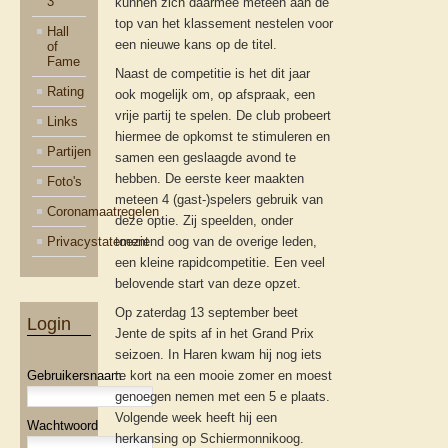
3
kunnen zich daarmee meteen aan de
top van het klassement nestelen voor
Hall
een nieuwe kans op de titel.
of
Fame
Naast de competitie is het dit jaar
Rating
ook mogelijk om, op afspraak, een
vrije partij te spelen. De club probeert
Links
hiermee de opkomst te stimuleren en
Partijen
samen een geslaagde avond te
hebben. De eerste keer maakten
Foto's
meteen 4 (gast-)spelers gebruik van
Coronamaatregelen
deze optie. Zij speelden, onder
Privacystatement
toeziend oog van de overige leden,
een kleine rapidcompetitie. Een veel
belovende start van deze opzet.
Op zaterdag 13 september beet
Login
Jente de spits af in het Grand Prix
seizoen. In Haren kwam hij nog iets
Gebruikersnaam
te kort na een mooie zomer en moest
genoegen nemen met een 5 e plaats.
Volgende week heeft hij een
Wachtwoord
herkansing op Schiermonnikoog.