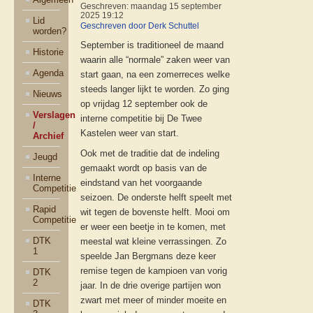
Geschreven: maandag 15 september
2025 19:12
Lid
Geschreven door Derk Schuttel
worden?
September is traditioneel de maand
Historie
waarin alle “normale” zaken weer van
Agenda
start gaan, na een zomerreces welke
steeds langer lijkt te worden. Zo ging
Nieuws
op vrijdag 12 september ook de
Verslagen
interne competitie bij De Twee
/
Kastelen weer van start.
Archief
Ook met de traditie dat de indeling
Jeugd
gemaakt wordt op basis van de
Interne
eindstand van het voorgaande
Competitie
seizoen. De onderste helft speelt met
Rapid
wit tegen de bovenste helft. Mooi om
Competitie
er weer een beetje in te komen, met
DTK
meestal wat kleine verrassingen. Zo
1
speelde Jan Bergmans deze keer
remise tegen de kampioen van vorig
DTK
2
jaar. In de drie overige partijen won
zwart met meer of minder moeite en
DTK