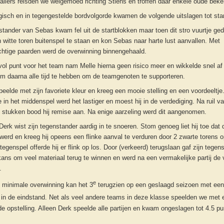
allers reisden we welgemoed richting Stiens en troffen daar enkele oude bek
gisch en in tegengestelde bordvolgorde kwamen de volgende uitslagen tot sta
tander van Sebas kwam fel uit de startblokken maar toen dit stro vuurtje ge
 witte toren buitenspel te staan en kon Sebas naar harte lust aanvallen. Met
htige paarden werd de overwinning binnengehaald.
ol punt voor het team nam Melle hierna geen risico meer en wikkelde snel af
m daarna alle tijd te hebben om de teamgenoten te supporteren.
peelde met zijn favoriete kleur en kreeg een mooie stelling en een voordeeltje
e in het middenspel werd het lastiger en moest hij in de verdediging. Na ruil v
 stukken bood hij remise aan. Na enige aarzeling werd dit aangenomen.
rk wist zijn tegenstander aardig in te snoeren. Stom genoeg liet hij toe dat d
erd en kreeg hij opeens een flinke aanval te verduren door 2 zwarte torens 
r tegenspel offerde hij er flink op los. Door (verkeerd) terugslaan gaf zijn tegen
ans om veel materiaal terug te winnen en werd na een vermakelijke partij de 
.
e
 minimale overwinning kan het 3
terugzien op een geslaagd seizoen met ee
 in de eindstand. Net als veel andere teams in deze klasse speelden we met 
e opstelling. Alleen Derk speelde alle partijen en kwam ongeslagen tot 4.5 pu