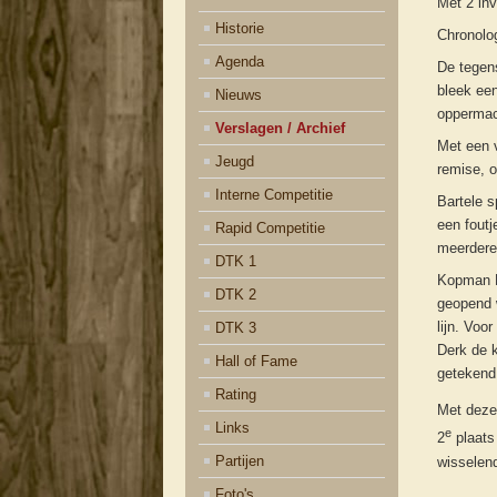
Met 2 inv
Historie
Chronolo
Agenda
De tegens
bleek een
Nieuws
oppermac
Verslagen / Archief
Met een v
Jeugd
remise, o
Interne Competitie
Bartele s
een foutj
Rapid Competitie
meerdere
DTK 1
Kopman De
DTK 2
geopend w
lijn. Voo
DTK 3
Derk de k
Hall of Fame
getekend
Rating
Met deze
Links
e
2
plaats
Partijen
wisselend
Foto's