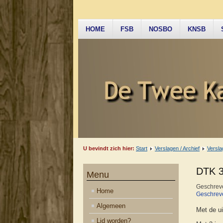
HOME
FSB
NOSBO
KNSB
U bevindt zich hier:
Start
Verslagen / Archief
Versla
DTK 3 
Menu
Geschreve
Home
Geschreve
Algemeen
Met de ui
Lid worden?