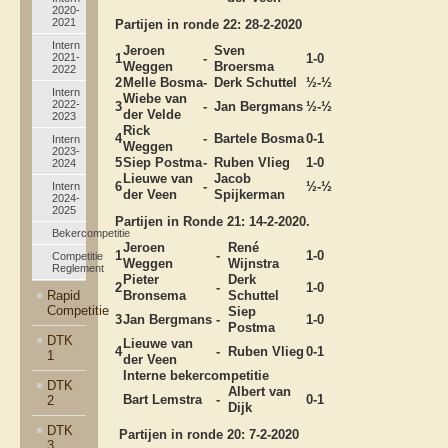
2020-
2021
Partijen in ronde 22: 28-2-2020
Intern
Jeroen
Sven
2021-
1
-
1-0
Weggen
Broersma
2022
2
Melle Bosma
-
Derk Schuttel
½-½
Intern
Wiebe van
2022-
3
-
Jan Bergmans
½-½
der Velde
2023
Rick
4
-
Bartele Bosma
0-1
Intern
Weggen
2023-
5
Siep Postma
-
Ruben Vlieg
1-0
2024
Lieuwe van
Jacob
6
-
½-½
Intern
der Veen
Spijkerman
2024-
2025
Partijen in Ronde 21: 14-2-2020.
Bekercompetitie
Jeroen
René
1
-
1-0
Competitie
Weggen
Wijnstra
Reglement
Pieter
Derk
2
-
1-0
Rapid
Bronsema
Schuttel
Competitie
Siep
3
Jan Bergmans
-
1-0
Postma
DTK
Lieuwe van
4
-
Ruben Vlieg
0-1
1
der Veen
Interne bekercompetitie
DTK
Albert van
Bart Lemstra
-
0-1
2
Dijk
DTK
Partijen in ronde 20: 7-2-2020
3