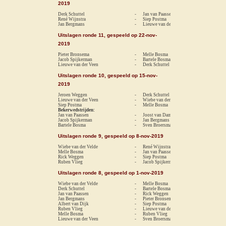
2019
Derk Schuttel
-
Jan van Paassen
re
René Wijnstra
-
Siep Postma
re
Jan Bergmans
-
Lieuwe van der Veen
1-
Uitslagen ronde 11, gespeeld op 22-nov-
2019
Pieter Bronsema
-
Melle Bosma
1-
Jacob Spijkerman
-
Bartele Bosma
0-
Lieuwe van der Veen
-
Derk Schuttel
0-
Uitslagen ronde 10, gespeeld op 15-nov-
2019
Jeroen Weggen
-
Derk Schuttel
1-
Lieuwe van der Veen
-
Wiebe van der Velde
0-
Siep Postma
-
Melle Bosma
0-
Bekerwedstrijden:
Jan van Paassen
-
Joost van Dam
1-
Jacob Spijkerman
-
Jan Bergmans
0-
Bartele Bosma
-
Sven Broersma
0-
Uitslagen ronde 9, gespeeld op 8-nov-2019
Wiebe van der Velde
-
René Wijnstra
rem
Melle Bosma
-
Jan van Paassen
rem
Rick Weggen
-
Siep Postma
0-
Ruben Vlieg
-
Jacob Spijkerman
1-
Uitslagen ronde 8, gespeeld op 1-nov-2019
Wiebe van der Velde
-
Melle Bosma
1-
Derk Schuttel
-
Bartele Bosma
1-
Jan van Paassen
-
Rick Weggen
rem
Jan Bergmans
-
Pieter Bronsema
0-
Albert van Dijk
-
Siep Postma
rem
Ruben Vlieg
-
Lieuwe van der Veen
1-
Melle Bosma
-
Ruben Vlieg
1-
Lieuwe van der Veen
-
Sven Broersma
0-