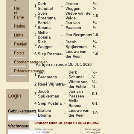
Derk
Jeroen
½-
1
-
Hall
Schuttel
Weggen
½
of
Sven
Wiebe van der
2
-
1-0
Fame
Broersma
Velde
Bartele
Jan van
½-
3
-
Rating
Bosma
Paassen
½
Melle
4
-
Jan Bergmans
1-0
Links
Bosma
Rick
Jacob
½-
Partijen
5
-
Weggen
Spijkerman
½
Lieuwe van
Foto's
6
Siep Postma
-
1-0
der Veen
Coronamaatregelen
Partijen in ronde 19: 31-1-2020
Privacystatement
Jan
Derk
½-
1
-
Bergmans
Schuttel
½
Wiebe van
½-
2
René Wijnstra
-
der Velde
½
Jacob
Jan van
3
-
0-1
Login
Spijkerman
Paassen
Melle
4
Siep Postma
-
0-1
Bosma
Bartele
Lieuwe van
Gebruikersnaam
5
-
1-0
Bosma
der Veen
Uitslagen ronde 18, gespeeld op 24-jan-2020
Wachtwoord
Pieter Bronsema
-
Jeroen Weggen
0-
Derk Schuttel
-
Rick Weggen
1-