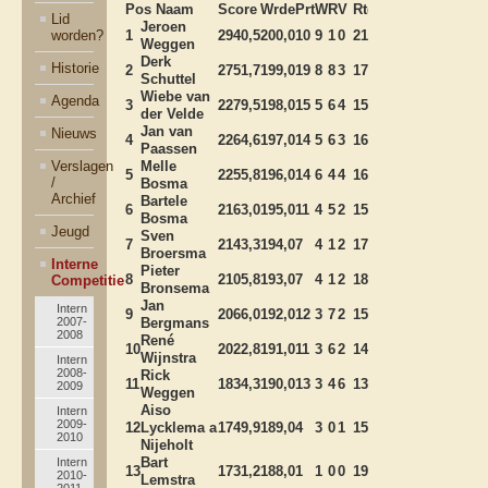
Pos Naam
Score
Wrde
Prt
W
R
V
Rtg
TPR
Cat.
Lid
Jeroen
worden?
1
2940,5
200,0
10
9
1
0
2188
2006
A
Weggen
Derk
Historie
2
2751,7
199,0
19
8
8
3
1751
1769
A
Schuttel
Wiebe van
Agenda
3
2279,5
198,0
15
5
6
4
1550
1580
A
der Velde
Jan van
Nieuws
4
2264,6
197,0
14
5
6
3
1625
1527
A
Paassen
Verslagen
Melle
5
2255,8
196,0
14
6
4
4
1639
1606
A
/
Bosma
Archief
Bartele
6
2163,0
195,0
11
4
5
2
1558
1478
A
Bosma
Jeugd
Sven
7
2143,3
194,0
7
4
1
2
1728
1610
A
Broersma
Interne
Pieter
8
2105,8
193,0
7
4
1
2
1877
1834
A
Competitie
Bronsema
Jan
Intern
9
2066,0
192,0
12
3
7
2
1541
1525
B
2007-
Bergmans
2008
René
10
2022,8
191,0
11
3
6
2
1483
1562
B
Wijnstra
Intern
2008-
Rick
11
1834,3
190,0
13
3
4
6
1366
1289
B
2009
Weggen
Aiso
Intern
2009-
12
Lycklema a
1749,9
189,0
4
3
0
1
1560
1744
B
2010
Nijeholt
Bart
Intern
13
1731,2
188,0
1
1
0
0
1973
2037
B
2010-
Lemstra
2011