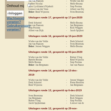
Jan van Paassen
-
Wiebe van der Velde
1-
Leffert Nicolai
-
Melle Bosma
re
Onthoud mij
Aiso Lycklama à Nijeholt
-
Siep Postma
1-
Lieuwe van der Veen
-
Albert van Dijk
0-
Beker:
René Wijnstra
-
Sven Broersma
0-
Uitslagen ronde 17, gespeeld op 17-jan-2020
Wachtwoord
vergeten?
Derk Schuttel
-
Melle Bosma
1-
Gebruikersnaam
Jan van Paassen
-
Jan Bergmans
re
Siep Postma
-
Rick Weggen
re
vergeten?
Albert van Dijk
-
Jacob Spijkerman
1-
Uitslagen ronde 16, gespeeld op 10-jan-2020
Wiebe van der Velde
-
Derk Schuttel
re
Jan van Paassen
-
Sven Broersma
0-
Beker:
Jeroen Weggen
-
Melle Bosma
0-
Uitslagen ronde 15, gespeeld op 03-jan-2020
Wiebe van der Velde
-
Ruben Vlieg
1-
Bartele Bosma
-
René Wijnstra
re
Melle Bosma
-
Siep Postma
1-
Beker:
Jan Bergmans
-
Jan van Paassen
0-
Uitslagen ronde 14, gespeeld op 13-dec-
2019
Wiebe van der Velde
-
Jeroen Weggen
0-
Derk Schuttel
-
Pieter Bronsema
re
René Wijnstra
-
Jan Bergmans
re
Uitslagen ronde 13, gespeeld op 6-dec-2019
Sven Broersma
-
Derk Schuttel
0-
Jan Bergmans
-
Rick Weggen
1-
Ruben Vlieg
-
Siep Postma
1-
Jacob Spijkerman
-
Lieuwe van der Veen
0-
Uitslagen ronde 12, gespeeld op 29-nov-