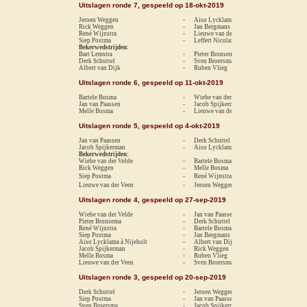
Uitslagen ronde 7, gespeeld op 18-okt-2019
Jeroen Weggen
-
Aiso Lycklama à Nijeholt
1-
Rick Weggen
-
Jan Bergmans
re
René Wijnstra
-
Lieuwe van der Veen
1-
Siep Postma
-
Leffert Nicolai
0-
Bekerwedstrijden:
Bart Lemstra
-
Pieter Bronsema
1-
Derk Schuttel
-
Sven Broersma
0-
Albert van Dijk
-
Ruben Vlieg
1-
Uitslagen ronde 6, gespeeld op 11-okt-2019
Bartele Bosma
-
Wiebe van der Velde
re
Jan van Paassen
-
Jacob Spijkerman
1-
Melle Bosma
-
Lieuwe van der Veen
1-
Uitslagen ronde 5, gespeeld op 4-okt-2019
Jan van Paassen
-
Derk Schuttel
re
Jacob Spijkerman
-
Aiso Lycklama à Nijeholt
0-
Bekerwedstrijden:
Wiebe van der Velde
-
Bartele Bosma
rem
Rick Weggen
-
Melle Bosma
0-
Siep Postma
-
René Wijnstra
0-
Lieuwe van der Veen
-
Jeroen Weggen
0-
Uitslagen ronde 4, gespeeld op 27-sep-2019
Wiebe van der Velde
-
Jan van Paassen
1-
Pieter Bronsema
-
Derk Schuttel
0-
René Wijnstra
-
Bartele Bosma
rem
Siep Postma
-
Jan Bergmans
rem
Aiso Lycklama à Nijeholt
-
Albert van Dijk
1-
Jacob Spijkerman
-
Rick Weggen
0-
Melle Bosma
-
Ruben Vlieg
1-
Lieuwe van der Veen
-
Sven Broersma
0-
Uitslagen ronde 3, gespeeld op 20-sep-2019
Derk Schuttel
-
Jeroen Weggen
0-
Siep Postma
-
Jan van Paassen
0-
Sven Broersma
-
Jacob Spijkerman
1-