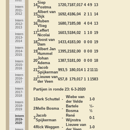
Siep
14
1720,7
187,0
17
4
4
9
1390
1437
B
Intern
Postma
2011-
Albert van
2012
15
1692,4
186,0
4
2
1
1
1487
1306
B
Dijk
Intern
Ruben
16
1680,7
185,0
8
4
0
4
1381
1280
B
2012-
Vlieg
2013
Leffert
17
1603,5
184,0
2
1
1
0
1906
1697
B
Intern
Nicolai
2013-
Joost van
2014
18
1433,4
183,0
0
0
0
0
1955
B
Dam
Intern
Albert Jan
19
1395,2
182,0
0
0
0
0
1987
B
2014-
Hummel
2015
Johan
20
1387,5
181,0
0
0
0
0
1891
B
Intern
Adema
2015-
Jacob
2016
21
993,5
180,0
14
1
2
11
1100
1065
B
Spijkerman
Intern
Lieuwe van
2016-
22
657,8
179,0
17
1
1
15
835
1054
B
der Veen
2017
Intern
Partijen in ronde 23: 6-3-2020
2017-
2018
Wiebe van
1
Derk Schuttel
-
1-0
der Velde
Intern
2018-
Bartele
½-
2
Melle Bosma
-
2019
Bosma
½
Jacob
René
Intern
3
-
0-1
2019-
Spijkerman
Wijnstra
2020
Lieuwe van
4
Rick Weggen
-
1-0
der Veen
Intern