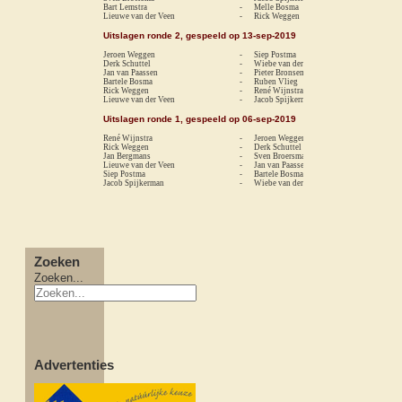
Bart Lemstra
-
Melle Bosma
1-
Lieuwe van der Veen
-
Rick Weggen
0-
Uitslagen ronde 2, gespeeld op 13-sep-2019
Jeroen Weggen
-
Siep Postma
1-
Derk Schuttel
-
Wiebe van der Velde
rem
Jan van Paassen
-
Pieter Bronsema
0-
Bartele Bosma
-
Ruben Vlieg
1-
Rick Weggen
-
René Wijnstra
0-
Lieuwe van der Veen
-
Jacob Spijkerman
0-
Uitslagen ronde 1, gespeeld op 06-sep-2019
René Wijnstra
-
Jeroen Weggen
0-
Rick Weggen
-
Derk Schuttel
0-
Jan Bergmans
-
Sven Broersma
rem
Lieuwe van der Veen
-
Jan van Paassen
0-
Siep Postma
-
Bartele Bosma
1-
Jacob Spijkerman
-
Wiebe van der Velde
0-
Zoeken
Zoeken...
Advertenties