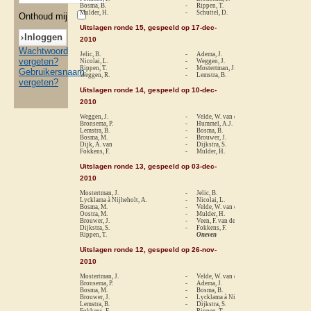
Bosma, B.
-
Rippen, T.
1-
Mulder, H.
-
Schuttel, D.
0-
Onthoud mij
Uitslagen ronde 15, gespeeld op 17-dec-
2010
Wachtwoord
Jelic, B.
-
Adema, J.
1-
vergeten?
Nicolai, L.
-
Weggen, J.
0-
Rippen, T.
-
Mostertman, J.
0-
Gebruikersnaam
Weggen, R.
-
Lemstra, B.
0-
vergeten?
Uitslagen ronde 14, gespeeld op 10-dec-
2010
Weggen, J.
-
Velde, W. van der
1-
Bronsema, P.
-
Hummel, A.J.
0-
Lemstra, B.
-
Bosma, B.
1-
Bosma, M.
-
Brouwer, J.
1-
Dijk, A. van
-
Dijkstra, S.
0-
Fokkens, F.
-
Mulder, H.
1-
Uitslagen ronde 13, gespeeld op 03-dec-
2010
Mostertman, J.
-
Jelic, B.
0-
Lycklama à Nijheholt, A.
-
Nicolai, L.
0-
Bosma, M.
-
Velde, W. van der
0-
Oostra, M.
-
Mulder, H.
0-
Brouwer, J.
-
Veen, F. van der
1-
Dijkstra, S.
-
Fokkens, F.
1-
Rippen, T.
Oneven
Uitslagen ronde 12, gespeeld op 26-nov-
2010
Mostertman, J.
-
Velde, W. van der
1-
Bronsema, P.
-
Adema, J.
0-
Bosma, M.
-
Bosma, B.
re
Brouwer, J.
-
Lycklama à Nijheholt, A.
0-
Lemstra, B.
-
Dijkstra, S.
1-
Fokkens, F.
-
Rippen, T.
0-