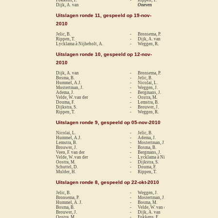
Dijk, A. van
Oneven
Uitslagen ronde 11, gespeeld op 19-nov-
2010
Jelic, B.
-
Bronsema, P.
1-
Rippen, T.
-
Dijk, A. van
1-
Lycklama à Nijheholt, A.
-
Weggen, R.
1-
Uitslagen ronde 10, gespeeld op 12-nov-
2010
Dijk, A. van
-
Bronsema, P.
0-
Bosma, B.
-
Jelic, B.
0-
Hummel, A.J.
-
Nicolai, L.
1-
Mostertman, J.
-
Weggen, J.
0-
Adema, J.
-
Bergmans, J.
1-
Velde, W. van der
-
Oostra, M.
1-
Douma, F.
-
Lemstra, B.
0-
Dijkstra, S.
-
Brouwer, J.
re
Rippen, T.
-
Weggen, R.
0-
Uitslagen ronde 9, gespeeld op 05-nov-2010
Nicolai, L.
-
Jelic, B.
re
Hummel, A.J.
-
Adema, J.
1-
Lemstra, B.
-
Mostertman, J.
0-
Brouwer, J.
-
Bosma, B.
0-
Veen, F. van der
-
Bergmans, J.
re
Velde, W. van der
-
Lycklama à Nijheholt, A.
re
Oostra, M.
-
Dijkstra, S.
1-
Schuttel, D.
-
Douma, F.
1-
Mulder, H.
-
Rippen, T.
0-
Uitslagen ronde 8, gespeeld op 22-okt-2010
Jelic, B.
-
Weggen, J.
re
Bronsema, P.
-
Mostertman, J.
1-
Hummel, A. J.
-
Bosma, M.
1-
Bosma, B.
-
Velde, W. van der
re
Brouwer, J.
-
Dijk, A. van
1-
Oostra, M.
-
Fokkens, F.
re