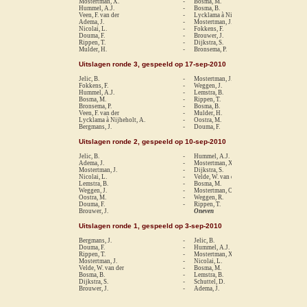
Mostertman, X.
-
Bosma, M.
0-
Hummel, A.J.
-
Bosma, B.
1-
Veen, F. van der
-
Lycklama à Nijheholt, A.
1-
Adema, J.
-
Mostertman, J.
0-
Nicolai, L.
-
Fokkens, F.
re
Douma, F.
-
Brouwer, J.
1-
Rippen, T.
-
Dijkstra, S.
re
Mulder, H.
-
Bronsema, P.
0-
Uitslagen ronde 3, gespeeld op 17-sep-2010
Jelic, B.
-
Mostertman, J.
1/
Fokkens, F.
-
Weggen, J.
0-
Hummel, A.J.
-
Lemstra, B.
1-
Bosma, M.
-
Rippen, T.
1-
Bronsema, P.
-
Bosma, B.
0-
Veen, F. van der
-
Mulder, H.
1-
Lycklama à Nijheholt, A.
-
Oostra, M.
1-
Bergmans, J.
-
Douma, F.
0-
Uitslagen ronde 2, gespeeld op 10-sep-2010
Jelic, B.
-
Hummel, A.J.
1-
Adema, J.
-
Mostertman, X.
0-
Mostertman, J.
-
Dijkstra, S.
1-
Nicolai, L.
-
Velde, W. van der
re
Lemstra, B.
-
Bosma, M.
re
Weggen, J.
-
Mostertman, O.
1-
Oostra, M.
-
Weggen, R.
0-
Douma, F.
-
Rippen, T.
0-
Brouwer, J.
Oneven
Uitslagen ronde 1, gespeeld op 3-sep-2010
Bergmans, J.
-
Jelic, B.
0-
Douma, F.
-
Hummel, A.J.
0-
Rippen, T.
-
Mostertman, X.
0-
Mostertman, J.
-
Nicolai, L.
re
Velde, W. van der
-
Bosma, M.
re
Bosma, B.
-
Lemstra, B.
re
Dijkstra, S.
-
Schuttel, D.
re
Brouwer, J.
-
Adema, J.
0-