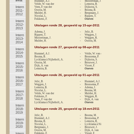
Hummel, A.J.
-
Mostertman, J.
1-
Velde, W. van der
-
Lemstra, B.
0-
Intern
Veen, F. van der
-
Dijkstra, S.
1-
Oostra, M.
-
Bosma, B.
0-
2011-
Mulder, H.
-
Bergmans, J.
1-
2012
Nicolai, L.
-
Rippen, T.
1-
Fokkens, F.
Oneven
Intern
2012-
Uitslagen ronde 28, gespeeld op 15-apr-2011
2013
Adema, J.
-
Jelic, B.
re
Intern
Rippen, T.
-
Weggen, J.
0-
Mostertman, J.
-
Weggen, R.
1-
2013-
Mulder, H.
-
Oostra, M.
0-
2014
Uitslagen ronde 27, gespeeld op 08-apr-2011
Intern
2014-
Hummel, A.J.
-
Velde, W. van der
1-
2015
Bosma, B.
-
Bronsema, P.
0-
Lycklama à Nijheholt, A.
-
Dijkstra, S.
re
Oostra, M.
-
Brouwer, J.
0-
Intern
Dijk, A. van
-
Visser, F.
1-
2015-
Lemstra, B.
Oneven
2016
Uitslagen ronde 26, gespeeld op 01-apr-2011
Intern
2016-
Jelic, B.
-
Hummel, A.J.
re
2017
Weggen, J.
-
Bronsema, P.
1-
Lemstra, B.
-
Adema, J.
0-
Nicolai, L.
-
Bosma, M.
re
Intern
Velde, W. van der
-
Mulder, H.
1-
2017-
Fokkens, F.
-
Weggen, R.
1-
2018
Veen, F. van der
-
Dijk, A. van
1-
Lycklama à Nijheholt, A.
Oneven
Intern
2018-
Uitslagen ronde 25, gespeeld op 18-mrt-2011
2019
Jelic, B.
-
Bosma, M.
1-
Hummel, A.J.
-
Bronsema, P.
0-
Intern
Bosma, B.
-
Lemstra, B.
0-
2019-
Nicolai, L.
-
Lycklama à Nijheholt, A.
1-
2020
Bergmans, J.
-
Brouwer, J.
1-
Oostra, M.
-
Dijk, A. van
1-
Intern
Fokkens, F.
-
Visser, F.
1-