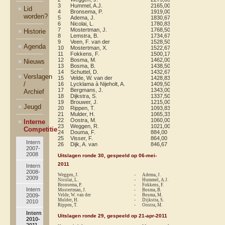
3
Hummel, A.J.
2165,00
118
19
12
Lid
4
Bronsema, P.
1919,00
117
20
13
worden?
5
Adema, J.
1830,67
116
17
9
6
Nicolai, L.
1780,83
115
18
7
7
Mostertman, J.
1768,50
114
21
10
Historie
8
Lemstra, B.
1734,67
113
20
11
9
Veen, F. van der
1528,50
112
10
6
Agenda
10
Mostertman, X.
1522,67
111
3
2
11
Fokkens, F.
1500,17
110
18
6
12
Bosma, M.
1462,00
109
20
5
Nieuws
13
Bosma, B.
1438,50
108
20
6
14
Schuttel, D.
1432,67
107
10
3
Verslagen
15
Velde, W. van der
1428,83
106
19
6
/
16
Lycklama à Nijeholt, A.
1409,50
105
16
6
17
Bergmans, J.
1343,00
104
11
3
Archief
18
Dijkstra, S.
1337,50
103
22
5
19
Brouwer, J.
1215,00
102
19
6
Jeugd
20
Rippen, T.
1093,83
101
23
7
21
Mulder, H.
1065,33
100
17
5
22
Oostra, M.
1060,00
99
17
5
Interne
23
Weggen, R.
1021,00
98
12
4
Competitie
24
Douma, F.
884,00
97
9
2
25
Visser, F.
864,00
96
3
0
Intern
26
Dijk, A. van
846,67
95
12
2
2007-
2008
Uitslagen ronde 30, gespeeld op 06-mei-
2011
Intern
2008-
Weggen, J.
-
Adema, J.
1-
2009
Nicolai, L.
-
Hummel, A.J.
1-
Bronsema, P.
-
Fokkens, F.
re
Intern
Mostertman, J.
-
Bosma, B.
1-
2009-
Velde, W. van der
-
Bosma, M.
re
Mulder, H.
-
Dijkstra, S.
1-
2010
Rippen, T.
-
Oostra, M.
1-
Intern
Uitslagen ronde 29, gespeeld op 21-apr-2011
2010-
2011