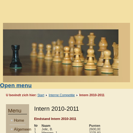
Open menu
U bevindt zich hier:
Start
Interne Competitie
Intern 2010-2011
Intern 2010-2011
Menu
Eindstand Intern 2010-2011
Home
Nr
Naam
Punten
Wa
Gsp
Gw
Algemeen
1
Jelic, B.
2600,00
120
20
15
2
Weggen, J.
2275,83
119
14
11