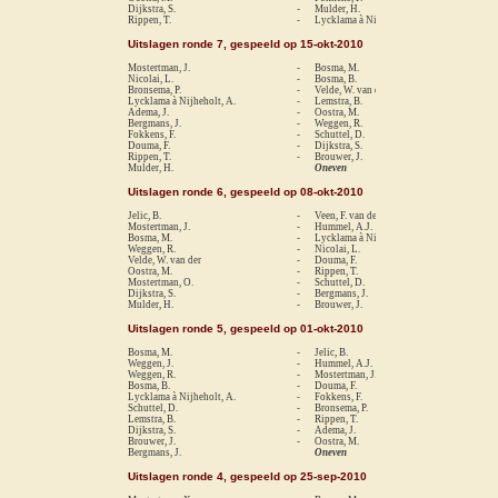
Dijkstra, S.
-
Mulder, H.
1-
Rippen, T.
-
Lycklama à Nijheholt, A.
0-
Uitslagen ronde 7, gespeeld op 15-okt-2010
Mostertman, J.
-
Bosma, M.
1-
Nicolai, L.
-
Bosma, B.
1-
Bronsema, P.
-
Velde, W. van der
1-
Lycklama à Nijheholt, A.
-
Lemstra, B.
0-
Adema, J.
-
Oostra, M.
1-
Bergmans, J.
-
Weggen, R.
1-
Fokkens, F.
-
Schuttel, D.
re
Douma, F.
-
Dijkstra, S.
0-
Rippen, T.
-
Brouwer, J.
0-
Mulder, H.
Oneven
Uitslagen ronde 6, gespeeld op 08-okt-2010
Jelic, B.
-
Veen, F. van der
1-
Mostertman, J.
-
Hummel, A.J.
re
Bosma, M.
-
Lycklama à Nijheholt, A.
1-
Weggen, R.
-
Nicolai, L.
0-
Velde, W. van der
-
Douma, F.
1-
Oostra, M.
-
Rippen, T.
1-
Mostertman, O.
-
Schuttel, D.
re
Dijkstra, S.
-
Bergmans, J.
0-
Mulder, H.
-
Brouwer, J.
0-
Uitslagen ronde 5, gespeeld op 01-okt-2010
Bosma, M.
-
Jelic, B.
0-
Weggen, J.
-
Hummel, A.J.
1-
Weggen, R.
-
Mostertman, J.
0-
Bosma, B.
-
Douma, F.
1-
Lycklama à Nijheholt, A.
-
Fokkens, F.
1-
Schuttel, D.
-
Bronsema, P.
0-
Lemstra, B.
-
Rippen, T.
1-
Dijkstra, S.
-
Adema, J.
0-
Brouwer, J.
-
Oostra, M.
0-
Bergmans, J.
Oneven
Uitslagen ronde 4, gespeeld op 25-sep-2010