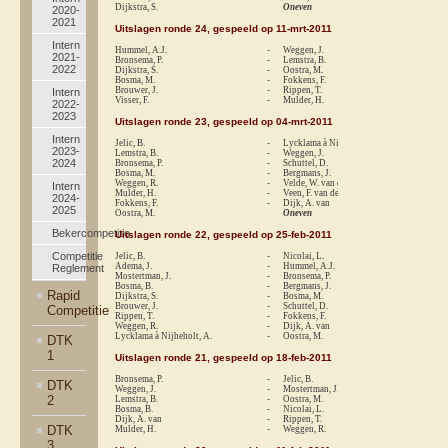
Dijkstra, S.
Oneven
2020-
2021
Uitslagen ronde 24, gespeeld op 11-mrt-2011
Intern
Hummel, A.J.
-
Weggen, J.
re
2021-
Bronsema, P.
-
Lemstra, B.
1-
2022
Dijkstra, S.
-
Oostra, M.
1-
Bosma, M.
-
Fokkens, F.
re
Brouwer, J.
-
Rippen, T.
0-
Intern
Visser, F.
-
Mulder, H.
0-
2022-
2023
Uitslagen ronde 23, gespeeld op 04-mrt-2011
Intern
Jelic, B.
-
Lycklama à Nijheholt, A.
1-
2023-
Lemstra, B.
-
Weggen, J.
0-
2024
Bronsema, P.
-
Schuttel, D.
1-
Bosma, M.
-
Bergmans, J.
1-
Weggen, R.
-
Velde, W. van der
0-
Intern
Mulder, H.
-
Veen, F. van der
re
2024-
Fokkens, F.
-
Dijk, A. van
1-
2025
Oostra, M.
Oneven
Bekercompetitie
Uitslagen ronde 22, gespeeld op 25-feb-2011
Competitie
Jelic, B.
-
Nicolai, L.
1-
Adema, J.
-
Hummel, A.J.
0-
Reglement
Mostertman, J.
-
Bronsema, P.
0-
Bosma, B.
-
Bergmans, J.
re
Rapid
Dijkstra, S.
-
Bosma, M.
re
Brouwer, J.
-
Schuttel, D.
0-
Competitie
Rippen, T.
-
Fokkens, F.
0-
Weggen, R.
-
Dijk, A. van
1-
Lycklama à Nijheholt, A.
-
Oostra, M.
1-
DTK
1
Uitslagen ronde 21, gespeeld op 18-feb-2011
Bronsema, P.
-
Jelic, B.
0-
DTK
Weggen, J.
-
Mostertman, J.
1-
2
Lemstra, B.
-
Oostra, M.
1-
Bosma, B.
-
Nicolai, L.
0-
Dijk, A. van
-
Rippen, T.
1-
DTK
Mulder, H.
-
Weggen, R.
0-
3