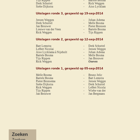
Tijs Rippen
-
Bartele Bosma
0-
Derk Schuttel
-
Rick Weggen
1-
Siebe Dijkstra
-
Aiso Lycklama à Nijeholt
0-
Uitslagen ronde 3, gespeeld op 19-sep-2014
Jeroen Weggen
-
Johan Adema
1-
Derk Schuttel
-
Melle Bosma
0-
Jan Brouwer
-
Pieter Bronsema
0-
Lieuwe van der Veen
-
Bartele Bosma
0-
Rick Weggen
-
Tijs Rippen
0-
Uitslagen ronde 2, gespeeld op 12-sep-2014
Bart Lemstra
-
Derk Schuttel
1-
Leffert Nicolai
-
Jeroen Weggen
re
Aiso Lycklama à Nijeholt
-
Johan Adema
0-
Bartele Bosma
-
Melle Bosma
0-
Tijs Rippen
-
Jan Brouwer
0-
Rick Weggen
Oneven
Uitslagen ronde 1, gespeeld op 05-sep-2014
Melle Bosma
-
Bruno Jelic
0-
Bartele Bosma
-
Bart Lemstra
0-
Pieter Bronsema
-
Jeroen Weggen
re
Siebe Dijkstra
-
Derk Schuttel
0-
Rick Weggen
-
Leffert Nicolai
0-
Tijs Rippen
-
Wiebe van der Velde
0-
Jan Brouwer
-
Jan Bergmans
0-
Zoeken
Zoeken...