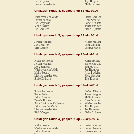
Jan Bergmans
-
Tijs Rippen
1-
Lieuwe van der Veen
-
Melle Bosma
0-
Uitslagen ronde 8, gespeeld op 31-okt-2014
Wiebe van der Velde
-
Pieter Bronsema
0-
Leffert Nicolai
-
Derk Schuttel
re
Jan Bergmans
-
Bartele Bosma
0-
Melle Bosma
-
Johan van der Velde
re
Jan Brouwer
-
Siebe Dijkstra
0-
Uitslagen ronde 7, gespeeld op 24-okt-2014
Jeroen Weggen
-
Albert Jan Hummel
1-
Jan Brouwer
-
Rick Weggen
0-
Tijs Rippen
-
Lieuwe van der Veen
1-
Uitslagen ronde 6, gespeeld op 10-okt-2014
Pieter Bronsema
-
Johan Adema
re
Jeroen Weggen
-
Bartele Bosma
1-
Derk Schuttel
-
Bruno Jelic
0-
Wiebe van der Velde
-
Jan Brouwer
1-
Melle Bosma
-
Aiso Lycklama à Nijeholt
0-
Lieuwe van der Veen
-
Rick Weggen
0-
Siebe Dijkstra
-
Tijs Rippen
1-
Uitslagen ronde 5, gespeeld op 03-okt-2014
Pieter Bronsema
-
Leffert Nicolai
re
Bruno Jelic
-
Jeroen Weggen
re
Johan Adema
-
Melle Bosma
1-
Bartele Bosma
-
Derk Schuttel
re
Aiso Lycklama à Nijeholt
-
Wiebe van der Velde
re
Johan van der Velde
-
Tijs Rippen
1-
Lieuwe van der Veen
-
Jan Brouwer
0-
Rick Weggen
-
Siebe Dijkstra
re
Uitslagen ronde 4, gespeeld op 26-sep-2014
Melle Bosma
-
Pieter Bronsema
0-
Wiebe van der Velde
-
Leffert Nicolai
0-
Johan Adema
-
Lieuwe van der Veen
1-