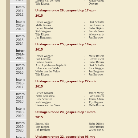
Lieuwe van der Veen
-
Johan van der Velde
0
Tijs Rippen
Oneven
Intern
Uitslagen ronde 26, gespeeld op 17-apr-
2011-
2012
2015
Intern
Jeroen Weggen
-
Derk Schuttel
1
2012-
Melle Bosma
-
Bart Lemstra
0
Leffert Nicolai
-
Siebe Dijkstra
1
2013
Rick Weggen
-
Bartele Bosma
r
Tijs Rippen
-
Wiebe van der Velde
0
Intern
Jan Bergmans
-
Jan Brouwer
1
2013-
2014
Uitslagen ronde 25, gespeeld op 10-apr-
2015
Intern
2014-
Jeroen Weggen
-
Melle Bosma
1
2015
Bart Lemstra
-
Leffert Nicolai
1
Bartele Bosma
-
Pieter Bronsema
0
Intern
Aiso Lycklama à Nijeholt
-
Derk Schuttel
r
2015-
Johan van der Velde
-
Rick Weggen
0
Wiebe van der Velde
-
Jan Bergmans
r
2016
Tijs Rippen
-
Jan Brouwer
0
Intern
Uitslagen ronde 24, gespeeld op 27-mrt-
2016-
2015
2017
Leffert Nicolai
-
Jeroen Weggen
r
Intern
Pieter Bronsema
-
Bart Lemstra
0
2017-
Derk Schuttel
-
Johan Adema
r
2018
Rick Weggen
-
Tijs Rippen
0
Lieuwe van der Veen
-
Melle Bosma
0
Intern
2018-
Uitslagen ronde 23, gespeeld op 13-mrt-
2019
2015
Intern
Bruno Jelic
-
Siebe Dijkstra
1
2019-
Tijs Rippen
-
Pieter Bronsema
0
2020
Jan Brouwer
-
Wiebe van de Velde
0
Uitslagen ronde 22, gespeeld op 06-mrt-
Intern