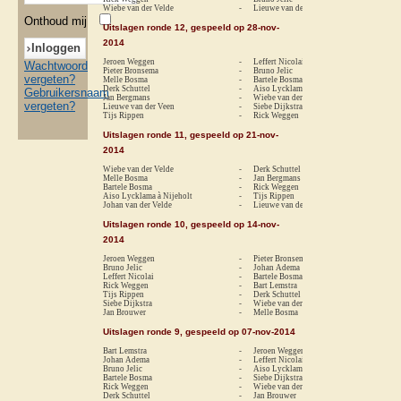
Wiebe van der Velde
-
Lieuwe van der Veen
1-
Onthoud mij
Uitslagen ronde 12, gespeeld op 28-nov-
2014
Jeroen Weggen
-
Leffert Nicolai
re
Wachtwoord
Pieter Bronsema
-
Bruno Jelic
1-
vergeten?
Melle Bosma
-
Bartele Bosma
re
Derk Schuttel
-
Aiso Lycklama à Nijeholt
1-
Gebruikersnaam
Jan Bergmans
-
Wiebe van der Velde
re
vergeten?
Lieuwe van der Veen
-
Siebe Dijkstra
0-
Tijs Rippen
-
Rick Weggen
0-
Uitslagen ronde 11, gespeeld op 21-nov-
2014
Wiebe van der Velde
-
Derk Schuttel
re
Melle Bosma
-
Jan Bergmans
1-
Bartele Bosma
-
Rick Weggen
1-
Aiso Lycklama à Nijeholt
-
Tijs Rippen
1-
Johan van der Velde
-
Lieuwe van der Veen
1-
Uitslagen ronde 10, gespeeld op 14-nov-
2014
Jeroen Weggen
-
Pieter Bronsema
1-
Bruno Jelic
-
Johan Adema
0-
Leffert Nicolai
-
Bartele Bosma
1-
Rick Weggen
-
Bart Lemstra
0-
Tijs Rippen
-
Derk Schuttel
0-
Siebe Dijkstra
-
Wiebe van der Velde
re
Jan Brouwer
-
Melle Bosma
0-
Uitslagen ronde 9, gespeeld op 07-nov-2014
Bart Lemstra
-
Jeroen Weggen
re
Johan Adema
-
Leffert Nicolai
1-
Bruno Jelic
-
Aiso Lycklama à Nijeholt
1-
Bartele Bosma
-
Siebe Dijkstra
1-
Rick Weggen
-
Wiebe van der Velde
re
Derk Schuttel
-
Jan Brouwer
1-